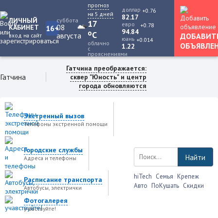
прогноз
доллар
+0.76
на 5 дней
82.17
ЛИЧНЫЙ
суббота
17
евро
+0.78
08
КАБИНЕТ
16+
94.84
o
C
августа
ДОБАВИТ
вход на сайт
юань
+0.014
облачно
ОБЪЯВЛЕ
1.22
с
прояснениями
Гатчина преображается:
Гатчина
сквер "Юность" и центр
города обновляются
Экстренный вызов
Телефоны экстренной помощи
Городские службы
Найти
Адреса и телефоны
hiTech
Семья
Крепеж
Расписание транспорта
Авто
ПоКушать
Скидки
Автобусы, электрички
Фотогалерея
учавствуйте!