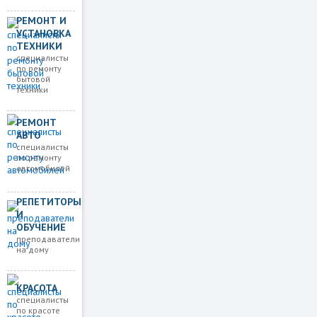
РЕМОНТ И
УСТАНОВКА
ТЕХНИКИ
специалисты
по ремонту
бытовой
техники
РЕМОНТ
АВТО
специалисты
по ремонту
автомобилей
РЕПЕТИТОРЫ
И
ОБУЧЕНИЕ
преподаватели
на дому
КРАСОТА
специалисты
по красоте