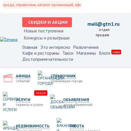
орода, справочник, каталог организаций, афиша событий и не только это.
СКИДКИ И АКЦИИ
mail@gtn1.ru
отдел
Новые поступления
продаж
Конкурсы и розыгрыши
Главная
Это интересно
Развлечения
Кафе и рестораны
Такси
Магазины
Блоги
новое
Достопримечательности
АФИША
СПРАВОЧНИК
событий
организации города
новое
УСЛУГИ
ОБЪЯВЛЕНИЯ
сервисы и услуги
доска объявлений
НЕДВИЖИМОСТЬ
РАБОТА
аренда, продажа
вакансии и резюме