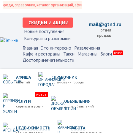
рода, справочник, каталог организаций, афиша событий и не только это.
СКИДКИ И АКЦИИ
mail@gtn1.ru
отдел
Новые поступления
продаж
Конкурсы и розыгрыши
Главная
Это интересно
Развлечения
Кафе и рестораны
Такси
Магазины
Блоги
новое
Достопримечательности
АФИША
СПРАВОЧНИК
событий
организации города
новое
УСЛУГИ
ОБЪЯВЛЕНИЯ
сервисы и услуги
доска объявлений
НЕДВИЖИМОСТЬ
РАБОТА
аренда, продажа
вакансии и резюме