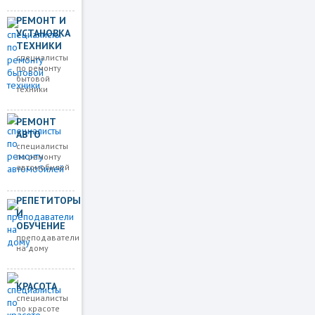
РЕМОНТ И
УСТАНОВКА
ТЕХНИКИ
специалисты
по ремонту
бытовой
техники
РЕМОНТ
АВТО
специалисты
по ремонту
автомобилей
РЕПЕТИТОРЫ
И
ОБУЧЕНИЕ
преподаватели
на дому
КРАСОТА
специалисты
по красоте