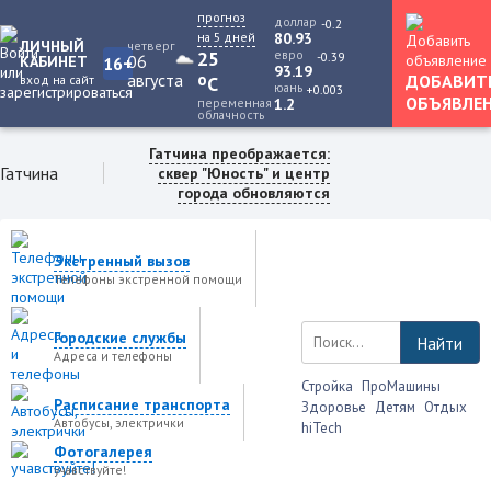
прогноз
доллар
-0.2
на 5 дней
80.93
ЛИЧНЫЙ
четверг
25
евро
-0.39
06
КАБИНЕТ
16+
93.19
августа
o
ДОБАВИТ
вход на сайт
C
юань
+0.003
ОБЪЯВЛЕ
переменная
1.2
облачность
Гатчина преображается:
Гатчина
сквер "Юность" и центр
города обновляются
Экстренный вызов
Телефоны экстренной помощи
Городские службы
Найти
Адреса и телефоны
Стройка
ПроМашины
Расписание транспорта
Здоровье
Детям
Отдых
Автобусы, электрички
hiTech
Фотогалерея
учавствуйте!