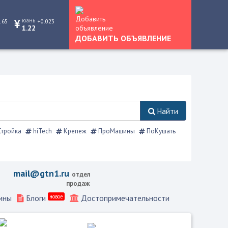
юань
.65
+0.023
1.22
ДОБАВИТЬ ОБЪЯВЛЕНИЕ
Найти
тройка
hiTech
Крепеж
ПроМашины
ПоКушать
mail@gtn1.ru
отдел
продаж
ины
Блоги
новое
Достопримечательности