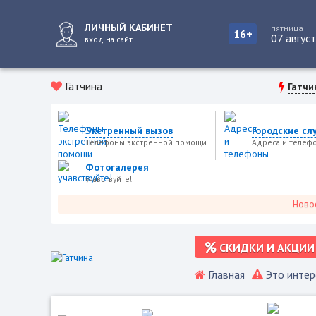
ЛИЧНЫЙ КАБИНЕТ
пятница
16+
07 авгус
вход на сайт
Гатчина
Гатчи
Экстренный вызов
Городские сл
Телефоны экстренной помощи
Адреса и телеф
Фотогалерея
учавствуйте!
Новости г
СКИДКИ И АКЦИИ
Главная
Это интер