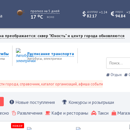
прогноз на 5 дней
доллар
евро
+1.24
+1
o
та
17
C
82.17
94.84
ясно
на преображается: сквер "Юность" и центр города обновляются
ужбы
Расписание транспорта
оны
Автобусы, электрички
Отдых
С
орода, справочник, каталог организаций, афиша событий и не только это.
Новые поступления
Конкурсы и розыгрыши
есно
Развлечения
Кафе и рестораны
Такси
Магаз
новое