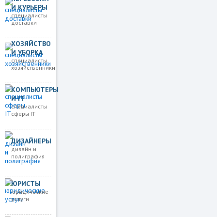
И КУРЬЕРЫ
специалисты
доставки
ХОЗЯЙСТВО
И УБОРКА
специалисты
хозяйственники
КОМПЬЮТЕРЫ
И IT
специалисты
сферы IT
ДИЗАЙНЕРЫ
дизайн и
полиграфия
ЮРИСТЫ
юридические
услуги