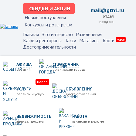
СКИДКИ И АКЦИИ
mail@gtn1.ru
отдел
Новые поступления
продаж
Конкурсы и розыгрыши
Главная
Это интересно
Развлечения
Кафе и рестораны
Такси
Магазины
Блоги
новое
Достопримечательности
АФИША
СПРАВОЧНИК
событий
организации города
новое
УСЛУГИ
ОБЪЯВЛЕНИЯ
сервисы и услуги
доска объявлений
НЕДВИЖИМОСТЬ
РАБОТА
аренда, продажа
вакансии и резюме