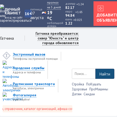
прогноз
доллар
+1.24
на 5 дней
82.17
ЛИЧНЫЙ
пятница
19
евро
+1.65
07
КАБИНЕТ
16+
ДОБАВИТ
94.84
августа
o
вход на сайт
C
юань
ОБЪЯВЛЕ
+0.023
небольшой
1.22
дождь
Гатчина преображается:
Гатчина
сквер "Юность" и центр
города обновляются
Экстренный вызов
Телефоны экстренной помощи
Городские службы
Адреса и телефоны
Найти
Расписание транспорта
Стройка
ПоКушать
Автобусы, электрички
Здоровье
ПроМашины
Детям
Скидки
Фотогалерея
учавствуйте!
 справочник, каталог организаций, афиша событий и не только это.