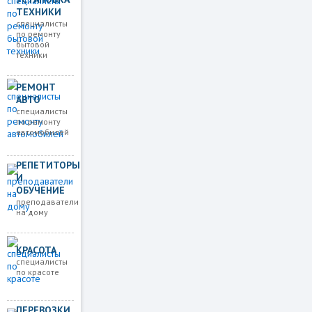
ТЕХНИКИ
специалисты
по ремонту
бытовой
техники
РЕМОНТ
АВТО
специалисты
по ремонту
автомобилей
РЕПЕТИТОРЫ
И
ОБУЧЕНИЕ
преподаватели
на дому
КРАСОТА
специалисты
по красоте
ПЕРЕВОЗКИ