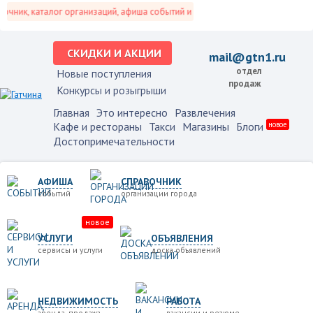
ник, каталог организаций, афиша событий и не только это.
СКИДКИ И АКЦИИ
mail@gtn1.ru
отдел
Новые поступления
продаж
Конкурсы и розыгрыши
Главная
Это интересно
Развлечения
Кафе и рестораны
Такси
Магазины
Блоги
новое
Достопримечательности
АФИША
СПРАВОЧНИК
событий
организации города
новое
УСЛУГИ
ОБЪЯВЛЕНИЯ
сервисы и услуги
доска объявлений
НЕДВИЖИМОСТЬ
РАБОТА
аренда, продажа
вакансии и резюме