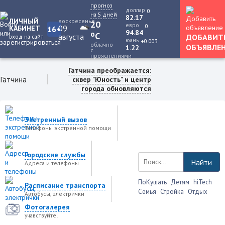
прогноз
доллар
0
на 5 дней
82.17
ЛИЧНЫЙ
воскресенье
20
евро
0
09
КАБИНЕТ
16+
94.84
o
C
августа
ДОБАВИТ
вход на сайт
юань
+0.003
облачно
ОБЪЯВЛЕ
1.22
с
прояснениями
Гатчина преображается:
Гатчина
сквер "Юность" и центр
города обновляются
Экстренный вызов
Телефоны экстренной помощи
Городские службы
Найти
Адреса и телефоны
ПоКушать
Детям
hiTech
Расписание транспорта
Семья
Стройка
Отдых
Автобусы, электрички
Фотогалерея
учавствуйте!