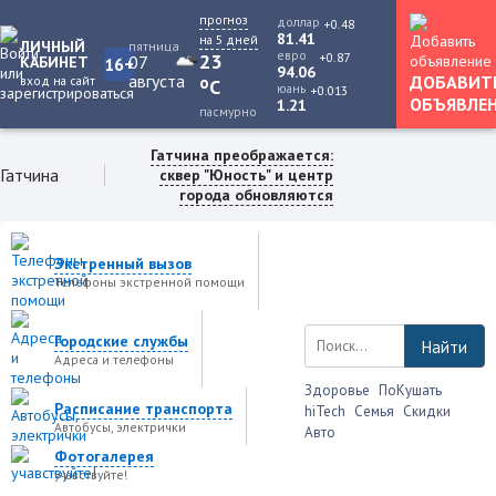
прогноз
доллар
+0.48
81.41
на 5 дней
ЛИЧНЫЙ
пятница
евро
+0.87
23
07
КАБИНЕТ
16+
94.06
августа
ДОБАВИТ
вход на сайт
o
C
юань
+0.013
ОБЪЯВЛЕ
1.21
пасмурно
Гатчина преображается:
Гатчина
сквер "Юность" и центр
города обновляются
Экстренный вызов
Телефоны экстренной помощи
Городские службы
Найти
Адреса и телефоны
Здоровье
ПоКушать
Расписание транспорта
hiTech
Семья
Скидки
Автобусы, электрички
Авто
Фотогалерея
учавствуйте!