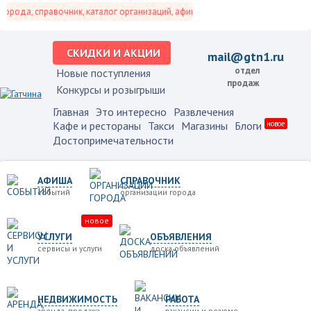
рода, справочник, каталог организаций, афиша событий и не только это.
СКИДКИ И АКЦИИ
mail@gtn1.ru
отдел
Новые поступления
продаж
Конкурсы и розыгрыши
Главная
Это интересно
Развлечения
Кафе и рестораны
Такси
Магазины
Блоги
новое
Достопримечательности
АФИША
СПРАВОЧНИК
событий
организации города
новое
УСЛУГИ
ОБЪЯВЛЕНИЯ
сервисы и услуги
доска объявлений
НЕДВИЖИМОСТЬ
РАБОТА
аренда, продажа
вакансии и резюме