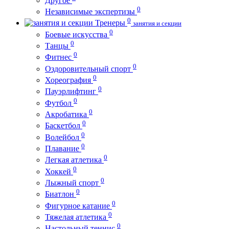
Другое
0
Независимые экспертизы
0
Тренеры
занятия и секции
0
Боевые искусства
0
Танцы
0
Фитнес
0
Оздоровительный спорт
0
Хореография
0
Пауэрлифтинг
0
Футбол
0
Акробатика
0
Баскетбол
0
Волейбол
0
Плавание
0
Легкая атлетика
0
Хоккей
0
Лыжный спорт
0
Биатлон
0
Фигурное катание
0
Тяжелая атлетика
0
Настольный теннис