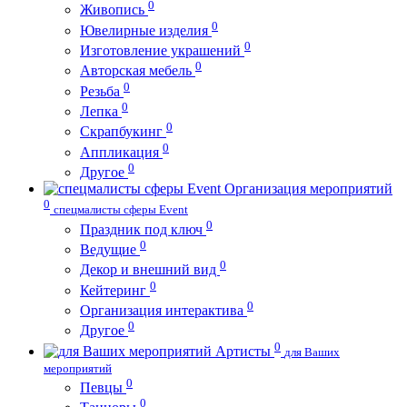
0
Живопись
0
Ювелирные изделия
0
Изготовление украшений
0
Авторская мебель
0
Резьба
0
Лепка
0
Скрапбукинг
0
Аппликация
0
Другое
Организация мероприятий
0
спецмалисты сферы Event
0
Праздник под ключ
0
Ведущие
0
Декор и внешний вид
0
Кейтеринг
0
Организация интерактива
0
Другое
0
Артисты
для Ваших
мероприятий
0
Певцы
0