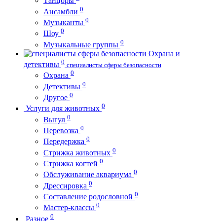
Танцоры
0
Ансамбли
0
Музыканты
0
Шоу
0
Музыкальные группы
Охрана и
0
детективы
специалисты сферы безопасности
0
Охрана
0
Детективы
0
Другое
0
Услуги для животных
0
Выгул
0
Перевозка
0
Передержка
0
Стрижка животных
0
Стрижка когтей
0
Обслуживание аквариума
0
Дрессировка
0
Составление родословной
0
Мастер-классы
0
Разное