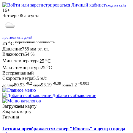
Личный кабинет
вход на сайт
16+
Четверг
06 августа
прогноз на 5 дней
o
переменная облачность
25
C
Давление
755 мм рт. ст.
Влажность
54 %
o
Мин. температура
25
C
o
Макс. температура
25
C
Ветер
западный
Скорость ветра
5.5 м/с
-0.2
-0.39
+0.003
80.93
93.19
1.2
доллар
евро
юань
Добавить объявление
Загружаем карту
Закрыть карту
Гатчина
Гатчина преображается: сквер "Юность" и центр города