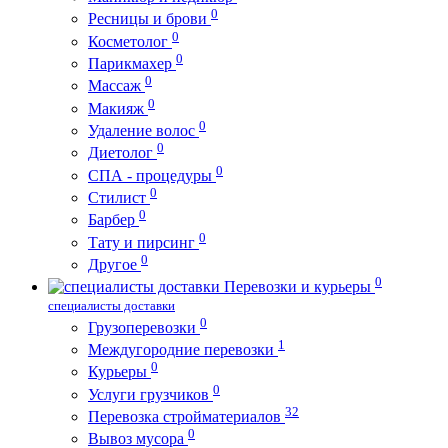
0
Ресницы и брови
0
Косметолог
0
Парикмахер
0
Массаж
0
Макияж
0
Удаление волос
0
Диетолог
0
СПА - процедуры
0
Стилист
0
Барбер
0
Тату и пирсинг
0
Другое
0
Перевозки и курьеры
специалисты доставки
0
Грузоперевозки
1
Междугородние перевозки
0
Курьеры
0
Услуги грузчиков
32
Перевозка стройматериалов
0
Вывоз мусора