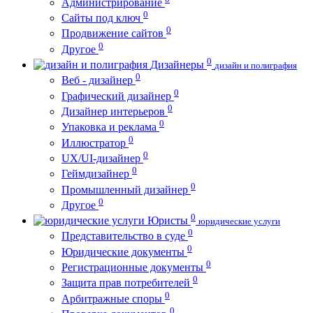
Администрирование
0
Сайты под ключ
0
Продвижение сайтов
0
Другое
0
Дизайнеры
дизайн и полиграфия
0
Веб - дизайнер
0
Графический дизайнер
0
Дизайнер интерьеров
0
Упаковка и реклама
0
Иллюстратор
0
UX/UI-дизайнер
0
Геймдизайнер
0
Промышленный дизайнер
0
Другое
0
Юристы
юридические услуги
0
Представительство в суде
0
Юридические документы
0
Регистрационные документы
0
Защита прав потребителей
0
Арбитражные споры
0