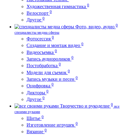
0
Художественная гимнастика
0
Велоспорт
0
Другое
0
Фото, видео, аудио
специалисты медиа сферы
0
Фотосессия
0
Создание и монтаж видео
0
Видеосъемка
0
Запись аудиороликов
0
Постобработка
0
Модели для съемок
0
Запись музыки и песен
0
Оцифровка
0
Дикторы
0
Другое
0
Творчество и рукоделие
все
своими руками
0
Шитье
0
Изготовление игрушек
0
Вязание