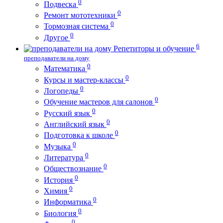
0
Подвеска
0
Ремонт мототехники
0
Тормозная система
0
Другое
6
Репетиторы и обучение
преподаватели на дому
0
Математика
0
Курсы и мастер-классы
0
Логопеды
0
Обучение мастеров для салонов
0
Русский язык
0
Английский язык
0
Подготовка к школе
0
Музыка
0
Литература
0
Обществознание
0
История
0
Химия
0
Информатика
0
Биология
0