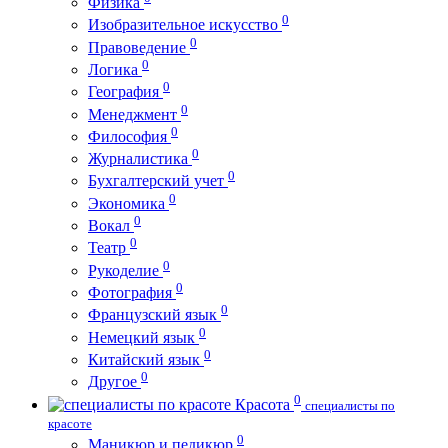
Физика
0
Изобразительное искусство
0
Правоведение
0
Логика
0
География
0
Менеджмент
0
Философия
0
Журналистика
0
Бухгалтерский учет
0
Экономика
0
Вокал
0
Театр
0
Рукоделие
0
Фотография
0
Французский язык
0
Немецкий язык
0
Китайский язык
0
Другое
0
Красота
специалисты по
красоте
0
Маникюр и педикюр