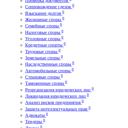
Проверка документов
0
Сопровождение сделок
0
Взыскание долгов
0
Жилищные споры
0
Семейные споры
0
Налоговые споры
0
Уголовные споры
0
Кредитные спорты
0
Трудовые споры
0
Земельные споры
0
Наследственные споры
0
Автомобильные споры
0
Страховые споры
0
Таможенные споры
0
Реорганизация юридических лиц
0
Ликвидация юридических лиц
0
Анализ рисков предприятия
0
Защита интеллектуальных прав
0
Адвокаты
0
Тендеры
0