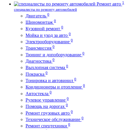
1
Ремонт авто
специалисты по ремонту автомобилей
0
Двигатель
0
Шиномонтаж
0
Кузовной ремонт
0
Мойка и уход за авто
0
Электрооборудование
0
Трансмиссия
0
Тюнинг и допоборудование
0
Диагностика
0
Выхлопная система
0
Покраска
0
Тонировка и автовинил
0
Кондиционеры и отопление
0
Автостекла
0
Рулевое управление
0
Помощь на дорогах
0
Ремонт грузовых авто
0
Техническое обслуживание
0
Ремонт спецтехники