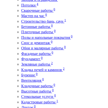
4
Потолки
0
Сварочные работы
0
Мастер на час
1
Строительство бань, саун
0
Бетонные работы
0
Плиточные работы
0
Полы и напольные покрытия
0
Снос и демонтаж
0
Обои и малярные работы
0
Фасадные работы
0
Фундамент
2
Земляные работы
2
Кладка печей и каминов
0
Бурение
0
Вентиляция
0
Кладочные работы
0
Высотные работы
0
Стекольные услуги
1
Кадастровые работы
0
Другое