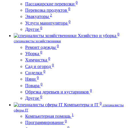
0
Пассажирские перевозки
0
Перевозка продуктов
2
Эвакуаторы
0
Услуги манипулятора
0
Другое
0
Хозяйство и уборка
специалисты хозяйственники
0
Ремонт одежды
0
Уборка
0
Химчистка
0
Сад и огород
0
Сиделки
0
Няни
0
Повара
0
Обрезка деревьев и кустарников
0
Другое
0
Компьютеры и IT
специалисты
сферы IT
1
Компьютерная помощь
0
Программирование
0