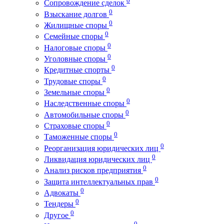
0
Сопровождение сделок
0
Взыскание долгов
0
Жилищные споры
0
Семейные споры
0
Налоговые споры
0
Уголовные споры
0
Кредитные спорты
0
Трудовые споры
0
Земельные споры
0
Наследственные споры
0
Автомобильные споры
0
Страховые споры
0
Таможенные споры
0
Реорганизация юридических лиц
0
Ликвидация юридических лиц
0
Анализ рисков предприятия
0
Защита интеллектуальных прав
0
Адвокаты
0
Тендеры
0
Другое
0