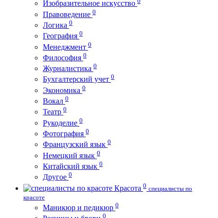
0
Изобразительное искусство
0
Правоведение
0
Логика
0
География
0
Менеджмент
0
Философия
0
Журналистика
0
Бухгалтерский учет
0
Экономика
0
Вокал
0
Театр
0
Рукоделие
0
Фотография
0
Французский язык
0
Немецкий язык
0
Китайский язык
0
Другое
0
Красота
специалисты по
красоте
0
Маникюр и педикюр
0