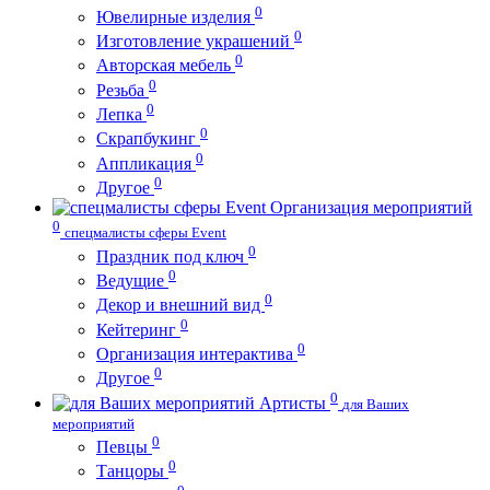
0
Ювелирные изделия
0
Изготовление украшений
0
Авторская мебель
0
Резьба
0
Лепка
0
Скрапбукинг
0
Аппликация
0
Другое
Организация мероприятий
0
спецмалисты сферы Event
0
Праздник под ключ
0
Ведущие
0
Декор и внешний вид
0
Кейтеринг
0
Организация интерактива
0
Другое
0
Артисты
для Ваших
мероприятий
0
Певцы
0
Танцоры
0