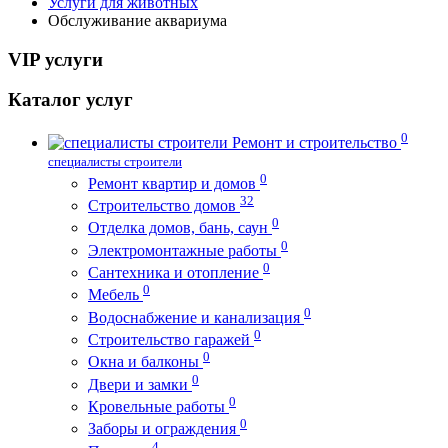
Услуги для животных
Обслуживание аквариума
VIP услуги
Каталог услуг
0
Ремонт и строительство
специалисты строители
0
Ремонт квартир и домов
32
Строительство домов
0
Отделка домов, бань, саун
0
Электромонтажные работы
0
Сантехника и отопление
0
Мебель
0
Водоснабжение и канализация
0
Строительство гаражей
0
Окна и балконы
0
Двери и замки
0
Кровельные работы
0
Заборы и ограждения
4