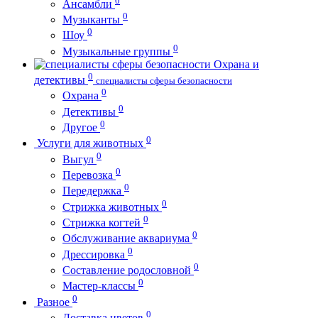
Ансамбли
0
Музыканты
0
Шоу
0
Музыкальные группы
Охрана и
0
детективы
специалисты сферы безопасности
0
Охрана
0
Детективы
0
Другое
0
Услуги для животных
0
Выгул
0
Перевозка
0
Передержка
0
Стрижка животных
0
Стрижка когтей
0
Обслуживание аквариума
0
Дрессировка
0
Составление родословной
0
Мастер-классы
0
Разное
0
Доставка цветов