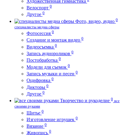
Художественная гимнастика
0
Велоспорт
0
Другое
0
Фото, видео, аудио
специалисты медиа сферы
0
Фотосессия
0
Создание и монтаж видео
0
Видеосъемка
0
Запись аудиороликов
0
Постобработка
0
Модели для съемок
0
Запись музыки и песен
0
Оцифровка
0
Дикторы
0
Другое
0
Творчество и рукоделие
все
своими руками
0
Шитье
0
Изготовление игрушек
0
Вязание
0
Живопись