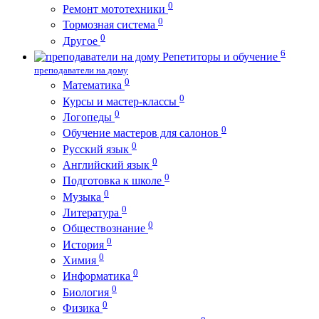
0
Ремонт мототехники
0
Тормозная система
0
Другое
6
Репетиторы и обучение
преподаватели на дому
0
Математика
0
Курсы и мастер-классы
0
Логопеды
0
Обучение мастеров для салонов
0
Русский язык
0
Английский язык
0
Подготовка к школе
0
Музыка
0
Литература
0
Обществознание
0
История
0
Химия
0
Информатика
0
Биология
0
Физика