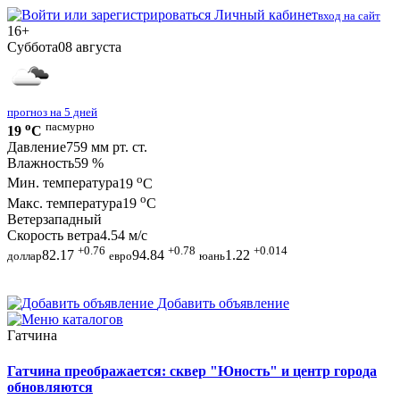
Личный кабинет
вход на сайт
16+
Суббота
08 августа
прогноз на 5 дней
o
пасмурно
19
C
Давление
759 мм рт. ст.
Влажность
59 %
o
Мин. температура
19
C
o
Макс. температура
19
C
Ветер
западный
Скорость ветра
4.54 м/с
+0.76
+0.78
+0.014
82.17
94.84
1.22
доллар
евро
юань
Добавить объявление
Гатчина
Гатчина преображается: сквер "Юность" и центр города
обновляются