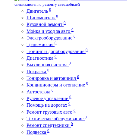
специалисты по ремонту автомобилей
0
Двигатель
0
Шиномонтаж
0
Кузовной ремонт
0
Мойка и уход за авто
0
Электрооборудование
0
Трансмиссия
0
Тюнинг и допоборудование
0
Диагностика
0
Выхлопная система
0
Покраска
0
Тонировка и автовинил
0
Кондиционеры и отопление
0
Автостекла
0
Рулевое управление
0
Помощь на дорогах
0
Ремонт грузовых авто
0
Техническое обслуживание
0
Ремонт спецтехники
0
Подвеска