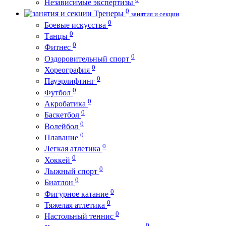
Независимые экспертизы
0
Тренеры
занятия и секции
0
Боевые искусства
0
Танцы
0
Фитнес
0
Оздоровительный спорт
0
Хореография
0
Пауэрлифтинг
0
Футбол
0
Акробатика
0
Баскетбол
0
Волейбол
0
Плавание
0
Легкая атлетика
0
Хоккей
0
Лыжный спорт
0
Биатлон
0
Фигурное катание
0
Тяжелая атлетика
0
Настольный теннис
0