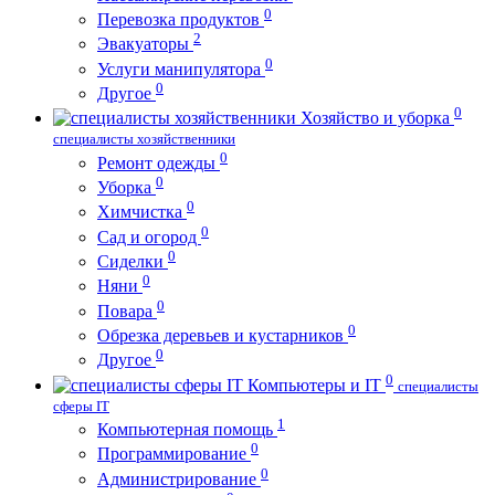
0
Перевозка продуктов
2
Эвакуаторы
0
Услуги манипулятора
0
Другое
0
Хозяйство и уборка
специалисты хозяйственники
0
Ремонт одежды
0
Уборка
0
Химчистка
0
Сад и огород
0
Сиделки
0
Няни
0
Повара
0
Обрезка деревьев и кустарников
0
Другое
0
Компьютеры и IT
специалисты
сферы IT
1
Компьютерная помощь
0
Программирование
0
Администрирование