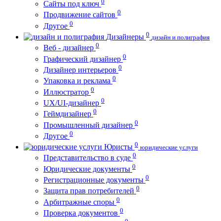
0
Сайты под ключ
0
Продвижение сайтов
0
Другое
0
Дизайнеры
дизайн и полиграфия
0
Веб - дизайнер
0
Графический дизайнер
0
Дизайнер интерьеров
0
Упаковка и реклама
0
Иллюстратор
0
UX/UI-дизайнер
0
Геймдизайнер
0
Промышленный дизайнер
0
Другое
0
Юристы
юридические услуги
0
Представительство в суде
0
Юридические документы
0
Регистрационные документы
0
Защита прав потребителей
0
Арбитражные споры
0
Проверка документов