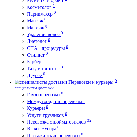
Ресницы и брови
0
Косметолог
0
Парикмахер
0
Массаж
0
Макияж
0
Удаление волос
0
Диетолог
0
СПА - процедуры
0
Стилист
0
Барбер
0
Тату и пирсинг
0
Другое
0
Перевозки и курьеры
специалисты доставки
0
Грузоперевозки
1
Междугородние перевозки
0
Курьеры
0
Услуги грузчиков
32
Перевозка стройматериалов
0
Вывоз мусора
0
Пассажирские перевозки