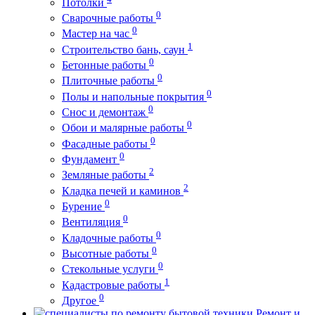
Потолки
0
Сварочные работы
0
Мастер на час
1
Строительство бань, саун
0
Бетонные работы
0
Плиточные работы
0
Полы и напольные покрытия
0
Снос и демонтаж
0
Обои и малярные работы
0
Фасадные работы
0
Фундамент
2
Земляные работы
2
Кладка печей и каминов
0
Бурение
0
Вентиляция
0
Кладочные работы
0
Высотные работы
0
Стекольные услуги
1
Кадастровые работы
0
Другое
Ремонт и