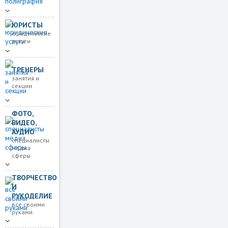
ЮРИСТЫ
юридические
услуги
ТРЕНЕРЫ
занятия и
секции
ФОТО,
ВИДЕО,
АУДИО
специалисты
медиа
сферы
ТВОРЧЕСТВО
И
РУКОДЕЛИЕ
все своими
руками