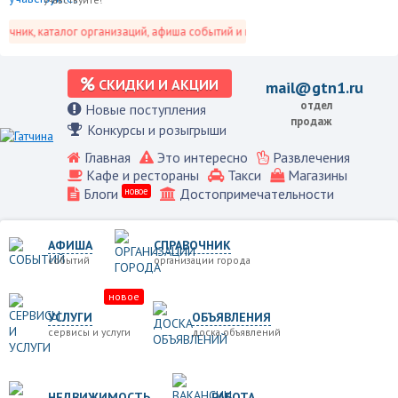
ник, каталог организаций, афиша событий и не только это.
СКИДКИ И АКЦИИ
mail@gtn1.ru
отдел
Новые поступления
продаж
Конкурсы и розыгрыши
Главная
Это интересно
Развлечения
Кафе и рестораны
Такси
Магазины
Блоги
новое
Достопримечательности
АФИША
СПРАВОЧНИК
событий
организации города
новое
УСЛУГИ
ОБЪЯВЛЕНИЯ
сервисы и услуги
доска объявлений
НЕДВИЖИМОСТЬ
РАБОТА