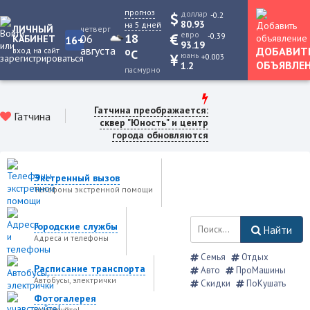
прогноз
доллар
-0.2
80.93
на 5 дней
ЛИЧНЫЙ
четверг
евро
-0.39
18
06
КАБИНЕТ
16+
93.19
августа
ДОБАВИТ
вход на сайт
o
C
юань
+0.003
ОБЪЯВЛЕ
1.2
пасмурно
Гатчина преображается:
Гатчина
сквер "Юность" и центр
города обновляются
Экстренный вызов
Телефоны экстренной помощи
Городские службы
Найти
Адреса и телефоны
Семья
Отдых
Расписание транспорта
Авто
ПроМашины
Автобусы, электрички
Скидки
ПоКушать
Фотогалерея
учавствуйте!