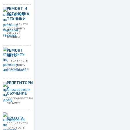
РЕМОНТ И
УСТАНОВКА
ТЕХНИКИ
специалисты
по ремонту
бытовой
техники
РЕМОНТ
АВТО
специалисты
по ремонту
автомобилей
РЕПЕТИТОРЫ
И
ОБУЧЕНИЕ
преподаватели
на дому
КРАСОТА
специалисты
по красоте