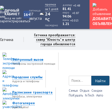
прогноз
доллар
+0.48
81.41
на 5 дней
ЛИЧНЫЙ
пятница
евро
+0.87
24
07
КАБИНЕТ
16+
94.06
августа
ДОБАВИТ
вход на сайт
o
C
юань
+0.013
ОБЪЯВЛЕ
1.21
пасмурно
Гатчина преображается:
Гатчина
сквер "Юность" и центр
города обновляются
Экстренный вызов
Телефоны экстренной помощи
Городские службы
Найти
Адреса и телефоны
Семья
Отдых
Скидки
Расписание транспорта
ПоКушать
hiTech
Авто
Автобусы, электрички
Фотогалерея
учавствуйте!