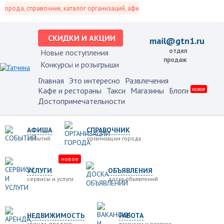
орода, справочник, каталог организаций, афиша событий и не только это.
СКИДКИ И АКЦИИ
mail@gtn1.ru
отдел
Новые поступления
продаж
Конкурсы и розыгрыши
Главная
Это интересно
Развлечения
Кафе и рестораны
Такси
Магазины
Блоги
новое
Достопримечательности
АФИША
СПРАВОЧНИК
событий
организации города
новое
УСЛУГИ
ОБЪЯВЛЕНИЯ
сервисы и услуги
доска объявлений
НЕДВИЖИМОСТЬ
РАБОТА
аренда, продажа
вакансии и резюме