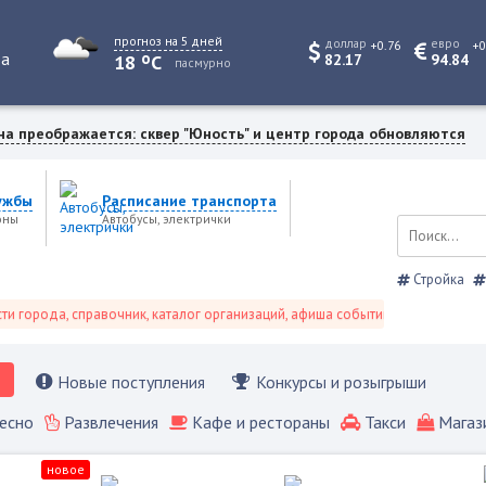
прогноз на 5 дней
доллар
евро
+0.76
+0
o
та
18
C
82.17
94.84
пасмурно
на преображается: сквер "Юность" и центр города обновляются
ужбы
Расписание транспорта
оны
Автобусы, электрички
Стройка
орода, справочник, каталог организаций, афиша событий и не только это.
Новые поступления
Конкурсы и розыгрыши
есно
Развлечения
Кафе и рестораны
Такси
Магаз
новое