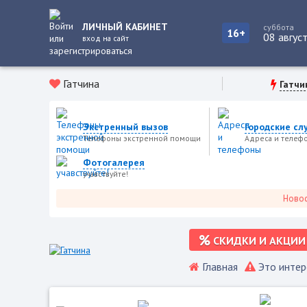
ЛИЧНЫЙ КАБИНЕТ
суббота
16+
08 авгус
вход на сайт
Гатчина
Гатчи
Экстренный вызов
Городские сл
Телефоны экстренной помощи
Адреса и телеф
Фотогалерея
учавствуйте!
Новости г
СКИДКИ И АКЦИИ
Главная
Это интер