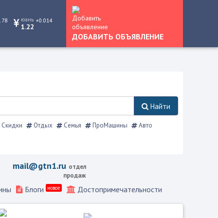
юань
.78
+0.014
1.22
ДОБАВИТЬ ОБЪЯВЛЕНИЕ
Найти
Скидки
Отдых
Семья
ПроМашины
Авто
mail@gtn1.ru
отдел
продаж
ины
Блоги
новое
Достопримечательности