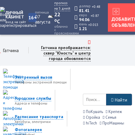
прогноз
доллар
+0.48
на 5 дней
81.41
ЛИЧНЫЙ
пятница
22
евро
+0.87
07
КАБИНЕТ
16+
ДОБАВИТ
94.06
o
C
августа
вход на сайт
юань
ОБЪЯВЛЕ
+0.013
облачно
1.21
с
прояснениями
Гатчина преображается:
Гатчина
сквер "Юность" и центр
города обновляются
Экстренный вызов
Телефоны экстренной помощи
Городские службы
Найти
Адреса и телефоны
ПоКушать
Крепеж
Расписание транспорта
Стройка
Семья
Автобусы, электрички
hiTech
ПроМашины
Фотогалерея
учавствуйте!