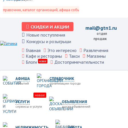
правочник, каталог организаций, афиша событий и не только это.
СКИДКИ И АКЦИИ
mail@gtn1.ru
отдел
Новые поступления
продаж
Конкурсы и розыгрыши
Главная
Это интересно
Развлечения
Кафе и рестораны
Такси
Магазины
Блоги
новое
Достопримечательности
АФИША
СПРАВОЧНИК
событий
организации города
новое
УСЛУГИ
ОБЪЯВЛЕНИЯ
сервисы и услуги
доска объявлений
НЕДВИЖИМОСТЬ
РАБОТА