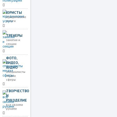
ЮРИСТЫ
юридические
услуги
ТРЕНЕРЫ
занятия и
секции
ФОТО,
ВИДЕО,
АУДИО
специалисты
медиа
сферы
ТВОРЧЕСТВО
И
РУКОДЕЛИЕ
все своими
руками