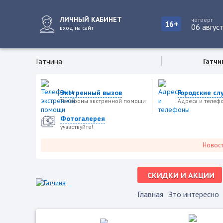
ЛИЧНЫЙ КАБИНЕТ
четверг
16+
06 авгус
вход на сайт
Гатчина
Гатчи
Экстренный вызов
Городские сл
Телефоны экстренной помощи
Адреса и телеф
Фотогалерея
учавствуйте!
Новости го
СКИДКИ И АКЦИИ
Главная
Это интересно