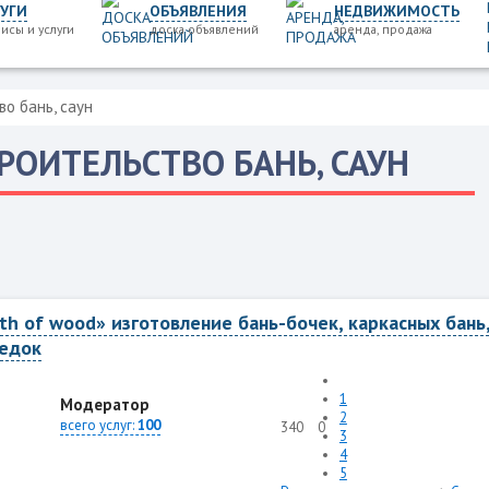
УГИ
ОБЪЯВЛЕНИЯ
НЕДВИЖИМОСТЬ
исы и услуги
доска объявлений
аренда, продажа
о бань, саун
РОИТЕЛЬСТВО БАНЬ, САУН
th of wood» изготовление бань-бочек, каркасных бань
едок
1
Модератор
2
всего услуг:
100
340
0
3
4
5