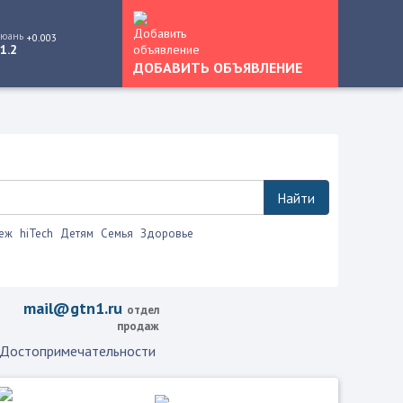
юань
+0.003
1.2
ДОБАВИТЬ ОБЪЯВЛЕНИЕ
Найти
еж
hiTech
Детям
Семья
Здоровье
mail@gtn1.ru
отдел
продаж
Достопримечательности