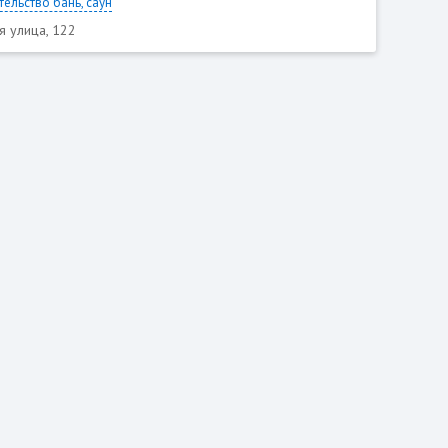
тельство бань, саун
я улица, 122