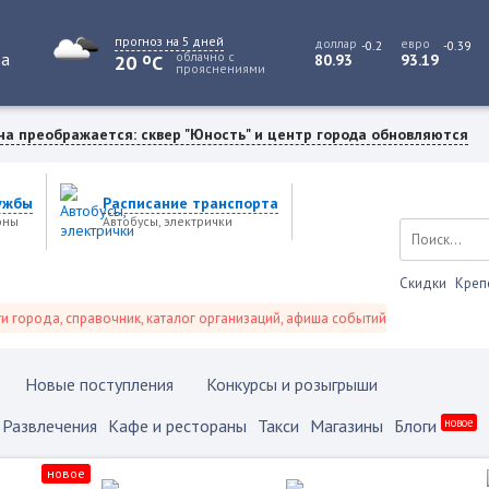
прогноз на 5 дней
доллар
евро
-0.2
-0.39
o
та
облачно с
20
C
80.93
93.19
прояснениями
на преображается: сквер "Юность" и центр города обновляются
ужбы
Расписание транспорта
оны
Автобусы, электрички
Скидки
Креп
рода, справочник, каталог организаций, афиша событий и не только это.
Новые поступления
Конкурсы и розыгрыши
Развлечения
Кафе и рестораны
Такси
Магазины
Блоги
новое
новое