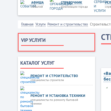
АФИША
СПРАВОЧНИК
УСЛ
событий
организации города
серв
Главная
Услуги
Ремонт и строительство
Строительств
СТ
VIP УСЛУГИ
КАТАЛОГ УСЛУГ
«Ba
РЕМОНТ И СТРОИТЕЛЬСТВО
бес
специалисты строители
РЕМОНТ И УСТАНОВКА ТЕХНИКИ
специалисты по ремонту бытовой
техники