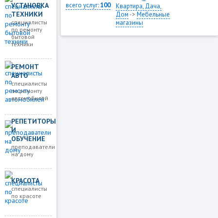
УСТАНОВКА
всего услуг:
100
Квартира, Дача,
ТЕХНИКИ
Дом
->
Мебельные
специалисты
магазины
по ремонту
бытовой
техники
РЕМОНТ
АВТО
специалисты
по ремонту
автомобилей
РЕПЕТИТОРЫ
И
ОБУЧЕНИЕ
преподаватели
на дому
КРАСОТА
специалисты
по красоте