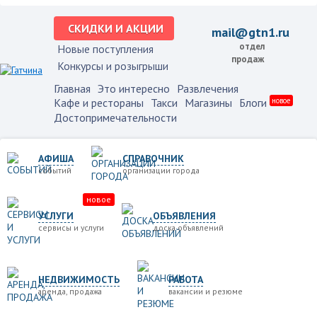
СКИДКИ И АКЦИИ
mail@gtn1.ru
отдел
Новые поступления
продаж
Конкурсы и розыгрыши
Главная
Это интересно
Развлечения
Кафе и рестораны
Такси
Магазины
Блоги
новое
Достопримечательности
АФИША
СПРАВОЧНИК
событий
организации города
новое
УСЛУГИ
ОБЪЯВЛЕНИЯ
сервисы и услуги
доска объявлений
НЕДВИЖИМОСТЬ
РАБОТА
аренда, продажа
вакансии и резюме