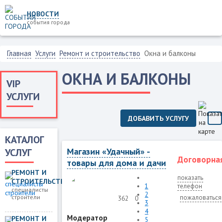
НОВОСТИ
события города
Главная
Услуги
Ремонт и строительство
Окна и балконы
ОКНА И БАЛКОНЫ
VIP
УСЛУГИ
ДОБАВИТЬ УСЛУГУ
КАТАЛОГ
Магазин «Удачный» -
УСЛУГ
Договорна
товары для дома и дачи
РЕМОНТ И
показать
СТРОИТЕЛЬСТВО
1
телефон
специалисты
2
строители
пожаловаться
362
0
3
4
Модератор
РЕМОНТ И
5