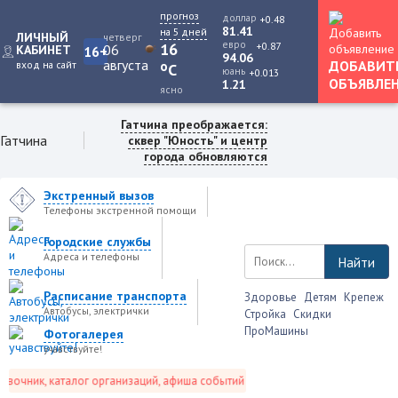
прогноз
доллар
+0.48
81.41
на 5 дней
ЛИЧНЫЙ
четверг
евро
+0.87
16
06
КАБИНЕТ
16+
94.06
августа
ДОБАВИТ
вход на сайт
o
C
юань
+0.013
ОБЪЯВЛЕ
1.21
ясно
Гатчина преображается:
Гатчина
сквер "Юность" и центр
города обновляются
Экстренный вызов
Телефоны экстренной помощи
Городские службы
Адреса и телефоны
Найти
Расписание транспорта
Здоровье
Детям
Крепеж
Автобусы, электрички
Стройка
Скидки
ПроМашины
Фотогалерея
учавствуйте!
очник, каталог организаций, афиша событий и не только это.