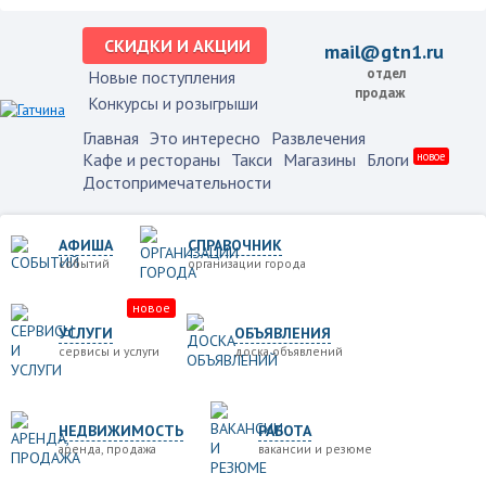
СКИДКИ И АКЦИИ
mail@gtn1.ru
отдел
Новые поступления
продаж
Конкурсы и розыгрыши
Главная
Это интересно
Развлечения
Кафе и рестораны
Такси
Магазины
Блоги
новое
Достопримечательности
АФИША
СПРАВОЧНИК
событий
организации города
новое
УСЛУГИ
ОБЪЯВЛЕНИЯ
сервисы и услуги
доска объявлений
НЕДВИЖИМОСТЬ
РАБОТА
аренда, продажа
вакансии и резюме