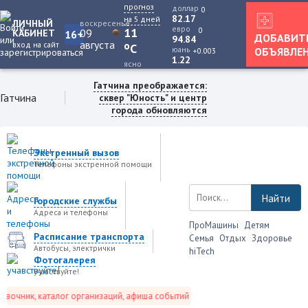
прогноз
доллар
0
82.17
на 5 дней
ЛИЧНЫЙ
воскресенье
евро
0
11
09
КАБИНЕТ
16+
ДОБАВИТ
94.84
августа
вход на сайт
o
C
юань
ОБЪЯВЛЕ
+0.003
1.22
ясно
Гатчина преображается:
Гатчина
сквер "Юность" и центр
города обновляются
Экстренный вызов
Телефоны экстренной помощи
Найти
Городские службы
Адреса и телефоны
ПроМашины
Детям
Расписание транспорта
Семья
Отдых
Здоровье
Автобусы, электрички
hiTech
Фотогалерея
учавствуйте!
очник, каталог организаций, афиша событий и не только это.