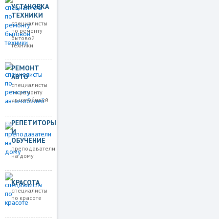
УСТАНОВКА
ТЕХНИКИ
специалисты
по ремонту
бытовой
техники
РЕМОНТ
АВТО
специалисты
по ремонту
автомобилей
РЕПЕТИТОРЫ
И
ОБУЧЕНИЕ
преподаватели
на дому
КРАСОТА
специалисты
по красоте