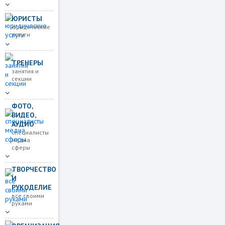
ЮРИСТЫ
юридические
услуги
ТРЕНЕРЫ
занятия и
секции
ФОТО,
ВИДЕО,
АУДИО
специалисты
медиа
сферы
ТВОРЧЕСТВО
И
РУКОДЕЛИЕ
все своими
руками