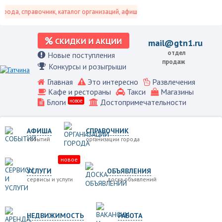
ода, справочник, каталог организаций, афиша событий и не только это.
СКИДКИ И АКЦИИ
mail@gtn1.ru
отдел
Новые поступления
продаж
Конкурсы и розыгрыши
Главная
Это интересно
Развлечения
Кафе и рестораны
Такси
Магазины
Блоги
новое
Достопримечательности
АФИША
СПРАВОЧНИК
событий
организации города
новое
УСЛУГИ
ОБЪЯВЛЕНИЯ
сервисы и услуги
доска объявлений
НЕДВИЖИМОСТЬ
РАБОТА