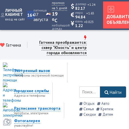
прогноз
доллар
+1.24
на 5 дней
82.17
ЛИЧНЫЙ
пятница
19
евро
+1.65
07
КАБИНЕТ
16+
ДОБАВИТ
94.84
августа
o
вход на сайт
C
юань
ОБЪЯВЛЕ
+0.023
небольшой
1.22
дождь
Гатчина преображается:
Гатчина
сквер "Юность" и центр
города обновляются
Экстренный вызов
Телефоны экстренной помощи
Городские службы
Найти
Адреса и телефоны
Отдых
Авто
Расписание транспорта
Семья
Крепеж
Автобусы, электрички
Скидки
Детям
Фотогалерея
учавствуйте!