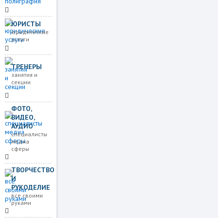
ЮРИСТЫ
юридические
услуги
ТРЕНЕРЫ
занятия и
секции
ФОТО,
ВИДЕО,
АУДИО
специалисты
медиа
сферы
ТВОРЧЕСТВО
И
РУКОДЕЛИЕ
все своими
руками