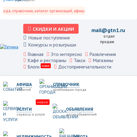
да, справочник, каталог организаций, афиша событий и не только это.
СКИДКИ И АКЦИИ
mail@gtn1.ru
отдел
Новые поступления
продаж
Конкурсы и розыгрыши
Главная
Это интересно
Развлечения
Кафе и рестораны
Такси
Магазины
Блоги
новое
Достопримечательности
АФИША
СПРАВОЧНИК
событий
организации города
новое
УСЛУГИ
ОБЪЯВЛЕНИЯ
сервисы и услуги
доска объявлений
НЕДВИЖИМОСТЬ
РАБОТА