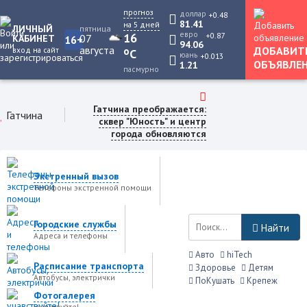
прогноз
доллар
+0.48
81.41
на 5 дней
ЛИЧНЫЙ
пятница
евро
+0.87
16
07
КАБИНЕТ
16+
94.06
августа
ДОБАВИТ
вход на сайт
o
C
юань
+0.013
ОБЪЯВЛЕ
1.21
пасмурно
Гатчина преображается:
Гатчина
сквер "Юность" и центр
города обновляются
Экстренный вызов
Телефоны экстренной помощи
Городские службы
Найти
Адреса и телефоны
Авто
hiTech
Расписание транспорта
Здоровье
Детям
Автобусы, электрички
ПоКушать
Крепеж
Фотогалерея
учавствуйте!