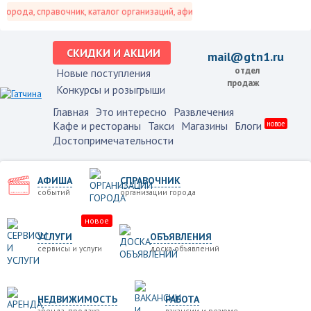
рода, справочник, каталог организаций, афиша событий и не только это.
СКИДКИ И АКЦИИ
mail@gtn1.ru
отдел
Новые поступления
продаж
Конкурсы и розыгрыши
Главная
Это интересно
Развлечения
Кафе и рестораны
Такси
Магазины
Блоги
новое
Достопримечательности
АФИША
СПРАВОЧНИК
событий
организации города
новое
УСЛУГИ
ОБЪЯВЛЕНИЯ
сервисы и услуги
доска объявлений
НЕДВИЖИМОСТЬ
РАБОТА
аренда, продажа
вакансии и резюме