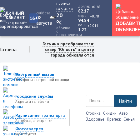
прогноз
доллар
+0.76
на 5 дней
82.17
ЛИЧНЫЙ
суббота
20
евро
+0.78
08
КАБИНЕТ
16+
94.84
o
C
августа
ДОБАВИТ
вход на сайт
юань
+0.014
облачно
ОБЪЯВЛЕ
1.22
с
прояснениями
Гатчина преображается:
Гатчина
сквер "Юность" и центр
города обновляются
Экстренный вызов
Телефоны экстренной помощи
Городские службы
Найти
Адреса и телефоны
Стройка
Скидки
Авто
Расписание транспорта
Здоровье
Крепеж
Семья
Автобусы, электрички
Фотогалерея
учавствуйте!