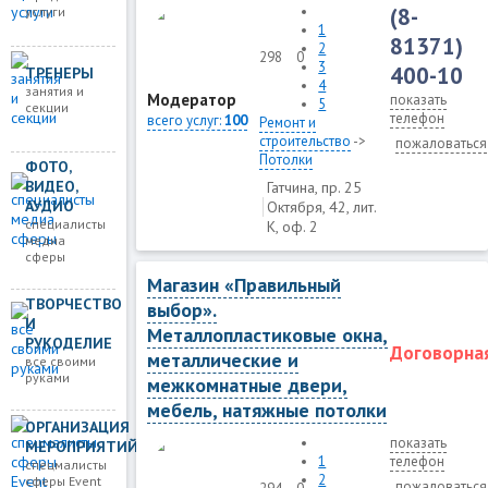
(8-
услуги
1
81371)
2
298
0
3
400-10
ТРЕНЕРЫ
4
занятия и
Модератор
показать
5
секции
телефон
всего услуг:
100
Ремонт и
строительство
->
пожаловаться
Потолки
ФОТО,
ВИДЕО,
Гатчина, пр. 25
АУДИО
Октября, 42, лит.
специалисты
К, оф. 2
медиа
сферы
Магазин «Правильный
ТВОРЧЕСТВО
выбор».
И
Металлопластиковые окна,
РУКОДЕЛИЕ
Договорна
металлические и
все своими
руками
межкомнатные двери,
мебель, натяжные потолки
ОРГАНИЗАЦИЯ
показать
МЕРОПРИЯТИЙ
1
телефон
спецмалисты
2
сферы Event
пожаловаться