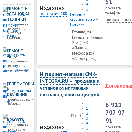
51
4
Модератор
показать
РЕМОНТ И
5
телефон
УСТАНОВКА
всего услуг:
100
Ремонт и
ТЕХНИКИ
строительство
->
пожаловаться
специалисты
Потолки
по ремонту
Гатчина, ул.
бытовой
Генерала Кныша,
техники
2-А (ТРК
«Пилот»,
РЕМОНТ
микрорайон
АВТО
«Аэродром»)
специалисты
по ремонту
автомобилей
Интернет-магазин CMK-
INTEGRA.RU – продажа и
РЕПЕТИТОРЫ
Договорна
установка натяжных
И
потолков, окон и дверей
ОБУЧЕНИЕ
преподаватели
8-911-
на дому
1
797-97-
2
325
0
3
91
КРАСОТА
4
специалисты
Модератор
показать
5
по красоте