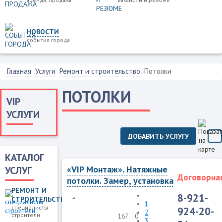
НОВОСТИ
события города
Главная
Услуги
Ремонт и строительство
Потолки
ПОТОЛКИ
VIP
УСЛУГИ
ДОБАВИТЬ УСЛУГУ
КАТАЛОГ
«VIP Монтаж». Натяжные
УСЛУГ
Договорна
потолки. Замер, установка
РЕМОНТ И
8-921-
СТРОИТЕЛЬСТВО
1
специалисты
924-20-
2
строители
167
0
3