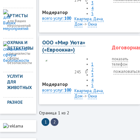
294
0
3
4
Модератор
5
АРТИСТЫ
всего услуг:
100
Квартира, Дача,
для Ваших
Дом
->
Окна
мероприятий
ООО «Мир Уюта»
ОХРАНА И
Договорна
ДЕТЕКТИВЫ
(«Евроокна»)
специалисты
сферы
показать
безопасности
1
телефон
2
пожаловаться
245
0
3
УСЛУГИ
4
ДЛЯ
Модератор
5
ЖИВОТНЫХ
всего услуг:
100
Квартира, Дача,
Дом
->
Окна
РАЗНОЕ
Страница 1 из 2
1
2