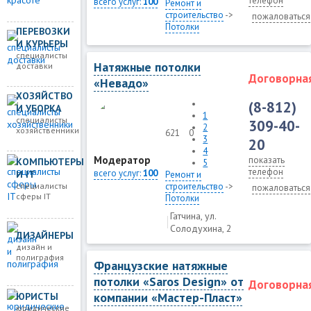
телефон
всего услуг:
100
Ремонт и
строительство
->
пожаловаться
Потолки
ПЕРЕВОЗКИ
И КУРЬЕРЫ
специалисты
Натяжные потолки
доставки
Договорна
«Невадо»
ХОЗЯЙСТВО
(8-812)
И УБОРКА
1
специалисты
309-40-
2
хозяйственники
621
0
3
20
4
Модератор
показать
КОМПЬЮТЕРЫ
5
телефон
всего услуг:
100
И IT
Ремонт и
специалисты
строительство
->
пожаловаться
сферы IT
Потолки
Гатчина, ул.
Солодухина, 2
ДИЗАЙНЕРЫ
дизайн и
полиграфия
Французские натяжные
потолки «Saros Design» от
Договорна
компании «Мастер-Пласт»
ЮРИСТЫ
юридические