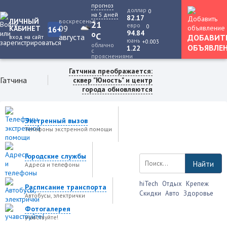
прогноз
доллар
0
на 5 дней
82.17
ЛИЧНЫЙ
воскресенье
21
евро
0
09
КАБИНЕТ
16+
94.84
o
C
августа
ДОБАВИТ
вход на сайт
юань
+0.003
облачно
ОБЪЯВЛЕ
1.22
с
прояснениями
Гатчина преображается:
Гатчина
сквер "Юность" и центр
города обновляются
Экстренный вызов
Телефоны экстренной помощи
Городские службы
Найти
Адреса и телефоны
hiTech
Отдых
Крепеж
Расписание транспорта
Скидки
Авто
Здоровье
Автобусы, электрички
Фотогалерея
учавствуйте!