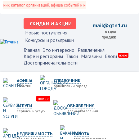
ик, каталог организаций, афиша событий и не только это.
СКИДКИ И АКЦИИ
mail@gtn1.ru
отдел
Новые поступления
продаж
Конкурсы и розыгрыши
Главная
Это интересно
Развлечения
Кафе и рестораны
Такси
Магазины
Блоги
новое
Достопримечательности
АФИША
СПРАВОЧНИК
событий
организации города
новое
УСЛУГИ
ОБЪЯВЛЕНИЯ
сервисы и услуги
доска объявлений
НЕДВИЖИМОСТЬ
РАБОТА
аренда, продажа
вакансии и резюме