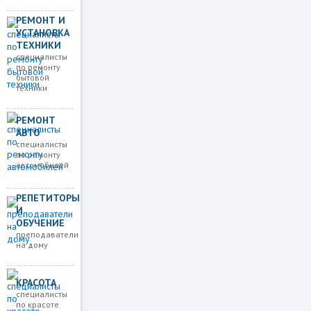
РЕМОНТ И
УСТАНОВКА
ТЕХНИКИ
специалисты
по ремонту
бытовой
техники
РЕМОНТ
АВТО
специалисты
по ремонту
автомобилей
РЕПЕТИТОРЫ
И
ОБУЧЕНИЕ
преподаватели
на дому
КРАСОТА
специалисты
по красоте