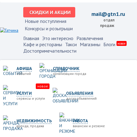
СКИДКИ И АКЦИИ
mail@gtn1.ru
отдел
Новые поступления
продаж
Конкурсы и розыгрыши
Главная
Это интересно
Развлечения
Кафе и рестораны
Такси
Магазины
Блоги
новое
Достопримечательности
АФИША
СПРАВОЧНИК
событий
организации города
новое
УСЛУГИ
ОБЪЯВЛЕНИЯ
сервисы и услуги
доска объявлений
НЕДВИЖИМОСТЬ
РАБОТА
аренда, продажа
вакансии и резюме