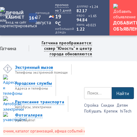
прогноз
доллар
+1.24
на 5 дней
82.17
ЛИЧНЫЙ
пятница
19
евро
+1.65
07
КАБИНЕТ
16+
94.84
августа
o
ДОБАВИТ
вход на сайт
C
юань
+0.023
ОБЪЯВЛЕ
небольшой
1.22
дождь
Гатчина преображается:
Гатчина
сквер "Юность" и центр
города обновляются
Экстренный вызов
Телефоны экстренной помощи
Городские службы
Адреса и телефоны
Найти
Расписание транспорта
Стройка
Скидки
Детям
Автобусы, электрички
ПоКушать
Крепеж
hiTech
Фотогалерея
учавствуйте!
чник, каталог организаций, афиша событий и не только это.