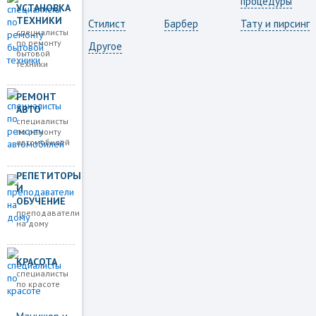
процедуры
УСТАНОВКА
ТЕХНИКИ
Стилист
Барбер
Тату и пирсинг
специалисты
по ремонту
Другое
бытовой
техники
РЕМОНТ
АВТО
специалисты
по ремонту
автомобилей
РЕПЕТИТОРЫ
И
ОБУЧЕНИЕ
преподаватели
на дому
КРАСОТА
специалисты
по красоте