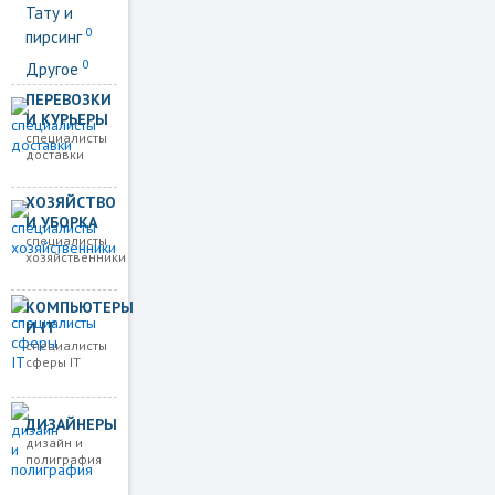
Тату и
0
пирсинг
0
Другое
ПЕРЕВОЗКИ
И КУРЬЕРЫ
специалисты
доставки
ХОЗЯЙСТВО
И УБОРКА
специалисты
хозяйственники
КОМПЬЮТЕРЫ
И IT
специалисты
сферы IT
ДИЗАЙНЕРЫ
дизайн и
полиграфия