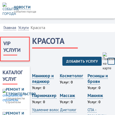
НОВОСТИ
события города
Главная
Услуги
Красота
КРАСОТА
VIP
УСЛУГИ
ДОБАВИТЬ УСЛУГУ
КАТАЛОГ
Маникюр и
Косметолог
Ресницы и
УСЛУГ
педикюр
брови
Услуг: 0
Услуг: 0
Услуг: 0
РЕМОНТ И
СТРОИТЕЛЬСТВО
Парикмахер
Массаж
Макияж
специалисты
Услуг: 0
Услуг: 0
Услуг: 0
строители
Удаление волос
Диетолог
СПА -
РЕМОНТ И