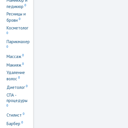
Маникюр и
0
педикюр
Ресницы и
0
брови
Косметолог
0
Парикмахер
0
0
Массаж
0
Макияж
Удаление
0
волос
0
Диетолог
СПА -
процедуры
0
0
Стилист
0
Барбер