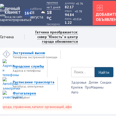
прогноз
доллар
+0.76
82.17
на 5 дней
ЛИЧНЫЙ
суббота
евро
+0.78
18
08
КАБИНЕТ
16+
ДОБАВИТ
94.84
августа
вход на сайт
o
C
юань
ОБЪЯВЛЕ
+0.014
1.22
пасмурно
Гатчина преображается:
Гатчина
сквер "Юность" и центр
города обновляются
Экстренный вызов
Телефоны экстренной помощи
Городские службы
Адреса и телефоны
Найти
Расписание транспорта
Здоровье
Детям
Скидки
Автобусы, электрички
Крепеж
ПроМашины
Авто
Фотогалерея
учавствуйте!
рода, справочник, каталог организаций, афиша событий и не только это.