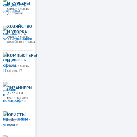
И КУРЬЕРЫ
специалисты
доставки
ХОЗЯЙСТВО
И УБОРКА
специалисты
хозяйственники
КОМПЬЮТЕРЫ
И IT
специалисты
сферы IT
ДИЗАЙНЕРЫ
дизайн и
полиграфия
ЮРИСТЫ
юридические
услуги