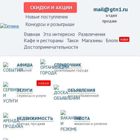
СКИДКИ И АКЦИИ
mail@gtn1.ru
отдел
Новые поступления
продаж
Конкурсы и розыгрыши
Главная
Это интересно
Развлечения
Кафе и рестораны
Такси
Магазины
Блоги
новое
Достопримечательности
АФИША
СПРАВОЧНИК
событий
организации города
новое
УСЛУГИ
ОБЪЯВЛЕНИЯ
сервисы и услуги
доска объявлений
НЕДВИЖИМОСТЬ
РАБОТА
аренда, продажа
вакансии и резюме