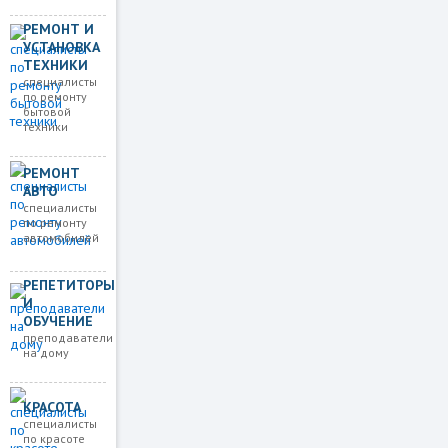
РЕМОНТ И
УСТАНОВКА
ТЕХНИКИ
специалисты
по ремонту
бытовой
техники
РЕМОНТ
АВТО
специалисты
по ремонту
автомобилей
РЕПЕТИТОРЫ
И
ОБУЧЕНИЕ
преподаватели
на дому
КРАСОТА
специалисты
по красоте