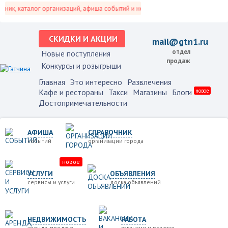
ик, каталог организаций, афиша событий и не только это.
СКИДКИ И АКЦИИ
mail@gtn1.ru
отдел
Новые поступления
продаж
Конкурсы и розыгрыши
Главная
Это интересно
Развлечения
Кафе и рестораны
Такси
Магазины
Блоги
новое
Достопримечательности
АФИША
СПРАВОЧНИК
событий
организации города
новое
УСЛУГИ
ОБЪЯВЛЕНИЯ
сервисы и услуги
доска объявлений
НЕДВИЖИМОСТЬ
РАБОТА
аренда, продажа
вакансии и резюме