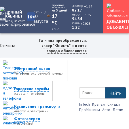
прогноз
доллар
+1.24
82.17
на 5 дней
ЛИЧНЫЙ
пятница
евро
+1.65
17
07
КАБИНЕТ
16+
94.84
августа
ДОБАВИТ
вход на сайт
o
C
юань
+0.023
ОБЪЯВЛЕ
1.22
ясно
Гатчина преображается:
Гатчина
сквер "Юность" и центр
города обновляются
Экстренный вызов
Телефоны экстренной помощи
Городские службы
Найти
Адреса и телефоны
hiTech
Крепеж
Скидки
Расписание транспорта
ПроМашины
Авто
Детям
Автобусы, электрички
Фотогалерея
учавствуйте!