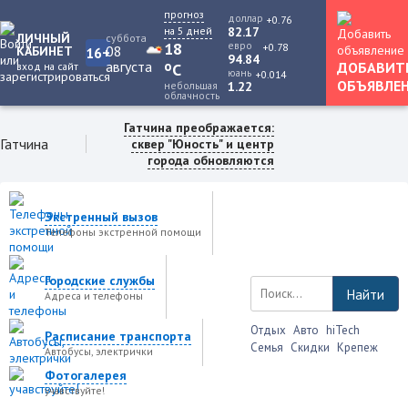
прогноз
доллар
+0.76
на 5 дней
82.17
ЛИЧНЫЙ
суббота
18
евро
+0.78
08
КАБИНЕТ
16+
94.84
августа
o
ДОБАВИТ
вход на сайт
C
юань
+0.014
ОБЪЯВЛЕ
небольшая
1.22
облачность
Гатчина преображается:
Гатчина
сквер "Юность" и центр
города обновляются
Экстренный вызов
Телефоны экстренной помощи
Городские службы
Найти
Адреса и телефоны
Отдых
Авто
hiTech
Расписание транспорта
Семья
Скидки
Крепеж
Автобусы, электрички
Фотогалерея
учавствуйте!