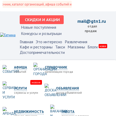
чник, каталог организаций, афиша событий и не только это.
СКИДКИ И АКЦИИ
mail@gtn1.ru
отдел
Новые поступления
продаж
Конкурсы и розыгрыши
Главная
Это интересно
Развлечения
Кафе и рестораны
Такси
Магазины
Блоги
новое
Достопримечательности
АФИША
СПРАВОЧНИК
событий
организации города
новое
УСЛУГИ
ОБЪЯВЛЕНИЯ
сервисы и услуги
доска объявлений
НЕДВИЖИМОСТЬ
РАБОТА
аренда, продажа
вакансии и резюме