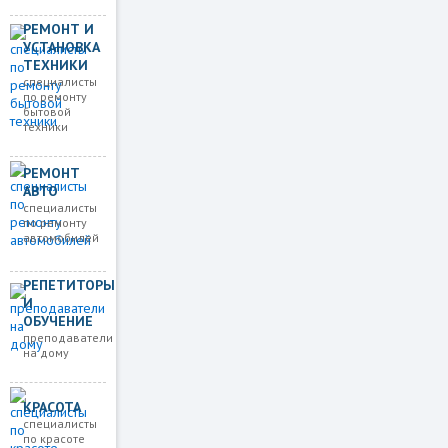
РЕМОНТ И
УСТАНОВКА
ТЕХНИКИ
специалисты
по ремонту
бытовой
техники
РЕМОНТ
АВТО
специалисты
по ремонту
автомобилей
РЕПЕТИТОРЫ
И
ОБУЧЕНИЕ
преподаватели
на дому
КРАСОТА
специалисты
по красоте