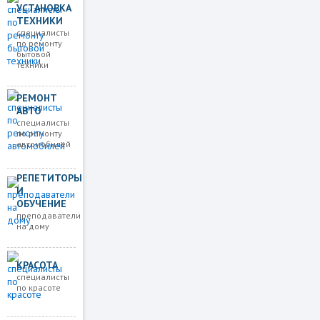
УСТАНОВКА
ТЕХНИКИ
специалисты
по ремонту
бытовой
техники
РЕМОНТ
АВТО
специалисты
по ремонту
автомобилей
РЕПЕТИТОРЫ
И
ОБУЧЕНИЕ
преподаватели
на дому
КРАСОТА
специалисты
по красоте