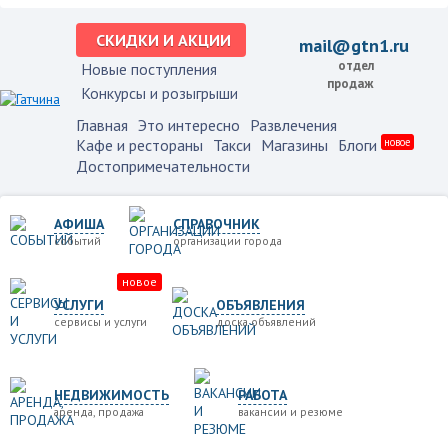
СКИДКИ И АКЦИИ
mail@gtn1.ru
отдел
Новые поступления
продаж
Конкурсы и розыгрыши
Главная
Это интересно
Развлечения
Кафе и рестораны
Такси
Магазины
Блоги
новое
Достопримечательности
АФИША
СПРАВОЧНИК
событий
организации города
новое
УСЛУГИ
ОБЪЯВЛЕНИЯ
сервисы и услуги
доска объявлений
НЕДВИЖИМОСТЬ
РАБОТА
аренда, продажа
вакансии и резюме