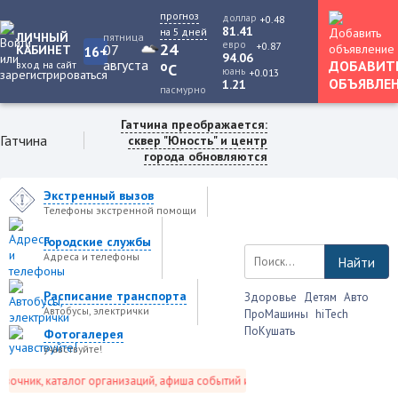
прогноз
доллар
+0.48
81.41
на 5 дней
ЛИЧНЫЙ
пятница
евро
+0.87
24
07
КАБИНЕТ
16+
94.06
августа
ДОБАВИТ
вход на сайт
o
C
юань
+0.013
ОБЪЯВЛЕ
1.21
пасмурно
Гатчина преображается:
Гатчина
сквер "Юность" и центр
города обновляются
Экстренный вызов
Телефоны экстренной помощи
Городские службы
Адреса и телефоны
Найти
Расписание транспорта
Здоровье
Детям
Авто
Автобусы, электрички
ПроМашины
hiTech
ПоКушать
Фотогалерея
учавствуйте!
чник, каталог организаций, афиша событий и не только это.