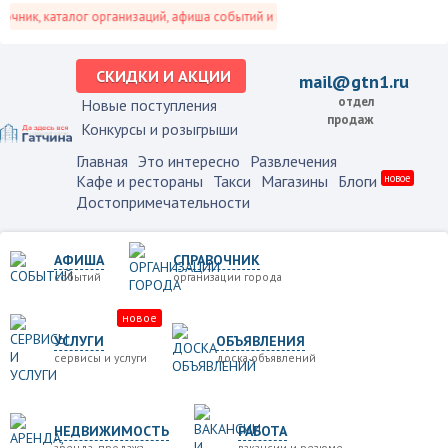
чник, каталог организаций, афиша событий и не только это.
СКИДКИ И АКЦИИ
mail@gtn1.ru
отдел
Новые поступления
продаж
Конкурсы и розыгрыши
Главная
Это интересно
Развлечения
Кафе и рестораны
Такси
Магазины
Блоги
новое
Достопримечательности
АФИША
СПРАВОЧНИК
событий
организации города
новое
УСЛУГИ
ОБЪЯВЛЕНИЯ
сервисы и услуги
доска объявлений
НЕДВИЖИМОСТЬ
РАБОТА
аренда, продажа
вакансии и резюме