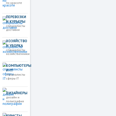
по красоте
ПЕРЕВОЗКИ
И КУРЬЕРЫ
специалисты
доставки
ХОЗЯЙСТВО
И УБОРКА
специалисты
хозяйственники
КОМПЬЮТЕРЫ
И IT
специалисты
сферы IT
ДИЗАЙНЕРЫ
дизайн и
полиграфия
ЮРИСТЫ