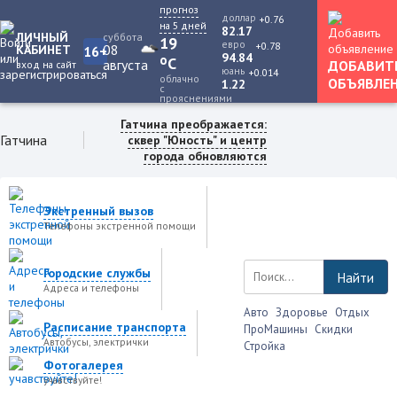
прогноз
доллар
+0.76
на 5 дней
82.17
ЛИЧНЫЙ
суббота
19
евро
+0.78
08
КАБИНЕТ
16+
94.84
o
C
августа
ДОБАВИТ
вход на сайт
юань
+0.014
облачно
ОБЪЯВЛЕ
1.22
с
прояснениями
Гатчина преображается:
Гатчина
сквер "Юность" и центр
города обновляются
Экстренный вызов
Телефоны экстренной помощи
Городские службы
Найти
Адреса и телефоны
Авто
Здоровье
Отдых
Расписание транспорта
ПроМашины
Скидки
Автобусы, электрички
Стройка
Фотогалерея
учавствуйте!