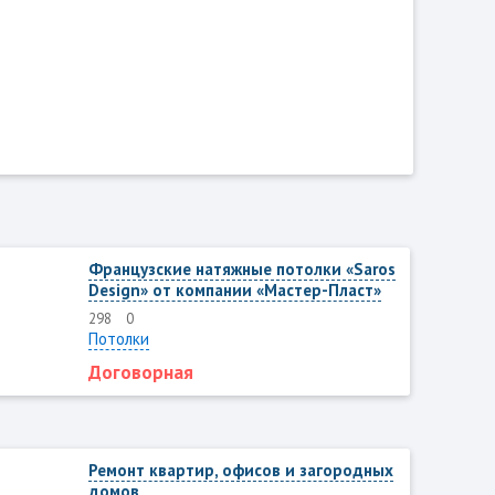
Французские натяжные потолки «Saros
Design» от компании «Мастер-Пласт»
298
0
Потолки
Договорная
Ремонт квартир, офисов и загородных
домов