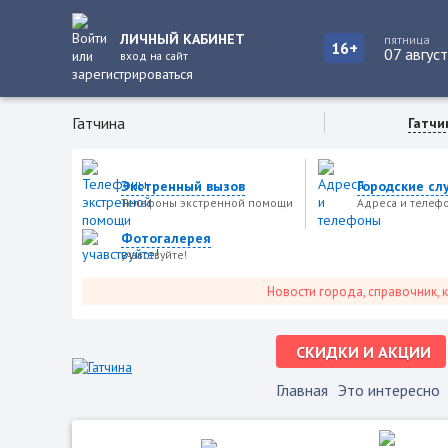
ЛИЧНЫЙ КАБИНЕТ
пятница
16+
07 авгус
вход на сайт
Гатчина
Гатчи
Экстренный вызов
Городские сл
Телефоны экстренной помощи
Адреса и телеф
Фотогалерея
учавствуйте!
Новости города, справочник, катал
СКИДКИ И АКЦИИ
Главная
Это интересно