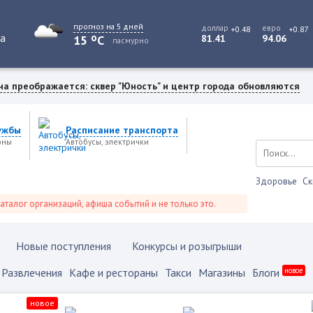
прогноз на 5 дней
доллар
евро
+0.48
+0.87
o
та
15
C
81.41
94.06
пасмурно
на преображается: сквер "Юность" и центр города обновляются
ужбы
Расписание транспорта
оны
Автобусы, электрички
Здоровье
Ск
ог организаций, афиша событий и не только это.
Новые поступления
Конкурсы и розыгрыши
Развлечения
Кафе и рестораны
Такси
Магазины
Блоги
новое
новое