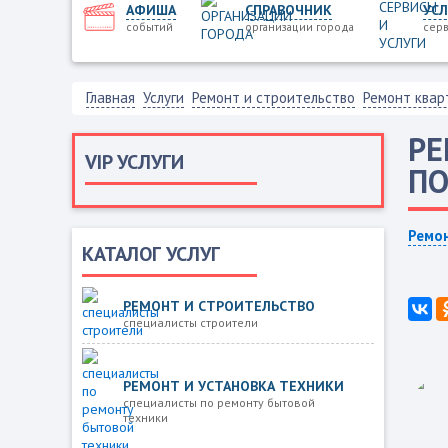
АФИША
СПРАВОЧНИК
УСЛ
событий
организации города
серв
Главная
Услуги
Ремонт и строительство
Ремонт квар
РЕ
VIP УСЛУГИ
ПО
Ремон
КАТАЛОГ УСЛУГ
РЕМОНТ И СТРОИТЕЛЬСТВО
специалисты строители
РЕМОНТ И УСТАНОВКА ТЕХНИКИ
специалисты по ремонту бытовой
техники