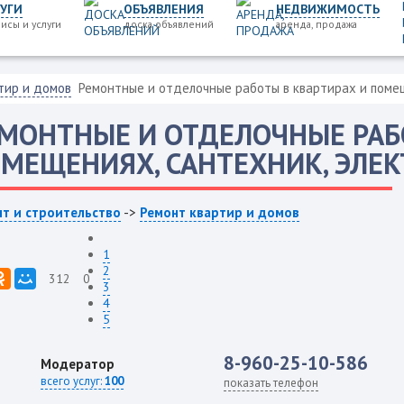
УГИ
ОБЪЯВЛЕНИЯ
НЕДВИЖИМОСТЬ
исы и услуги
доска объявлений
аренда, продажа
тир и домов
Ремонтные и отделочные работы в квартирах и помещ
МОНТНЫЕ И ОТДЕЛОЧНЫЕ РАБ
МЕЩЕНИЯХ, САНТЕХНИК, ЭЛЕ
т и строительство
->
Ремонт квартир и домов
1
2
312
0
3
4
5
8-960-25-10-586
Модератор
всего услуг:
100
показать телефон