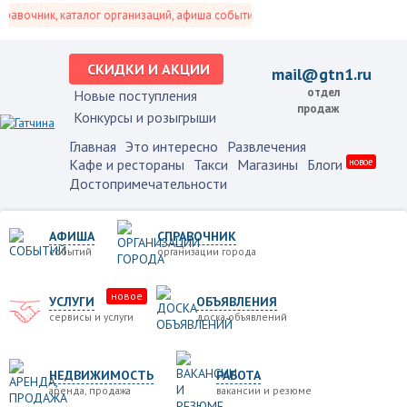
авочник, каталог организаций, афиша событий и не только это.
СКИДКИ И АКЦИИ
mail@gtn1.ru
отдел
Новые поступления
продаж
Конкурсы и розыгрыши
Главная
Это интересно
Развлечения
Кафе и рестораны
Такси
Магазины
Блоги
новое
Достопримечательности
АФИША
СПРАВОЧНИК
событий
организации города
новое
УСЛУГИ
ОБЪЯВЛЕНИЯ
сервисы и услуги
доска объявлений
НЕДВИЖИМОСТЬ
РАБОТА
аренда, продажа
вакансии и резюме