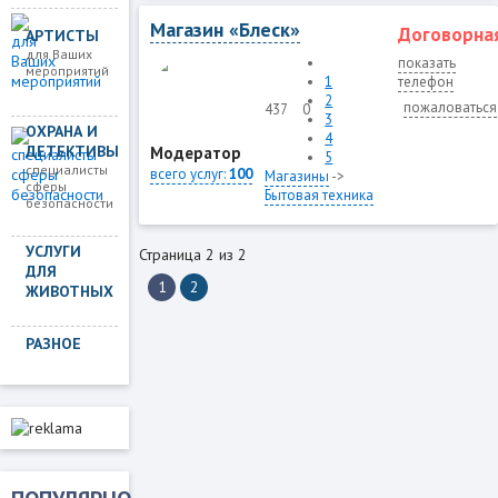
Магазин «Блеск»
Договорна
АРТИСТЫ
для Ваших
показать
мероприятий
1
телефон
2
пожаловаться
437
0
3
ОХРАНА И
4
ДЕТЕКТИВЫ
Модератор
5
специалисты
всего услуг:
100
Магазины
->
сферы
Бытовая техника
безопасности
УСЛУГИ
Страница 2 из 2
ДЛЯ
1
2
ЖИВОТНЫХ
РАЗНОЕ