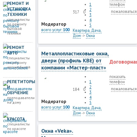
РЕМОНТ И
1
телефон
УСТАНОВКА
2
пожаловаться
317
0
ТЕХНИКИ
3
специалисты
4
Модератор
по ремонту
5
бытовой
всего услуг:
100
Квартира, Дача,
техники
Дом
->
Окна
РЕМОНТ
Металлопластиковые окна,
АВТО
специалисты
двери (профиль KBE) от
Договорна
по ремонту
компании «Мастер-пласт»
автомобилей
показать
РЕПЕТИТОРЫ
1
телефон
И
2
пожаловаться
184
0
3
ОБУЧЕНИЕ
4
преподаватели
Модератор
на дому
5
всего услуг:
100
Квартира, Дача,
Дом
->
Окна
КРАСОТА
специалисты
по красоте
Окна «Veka».