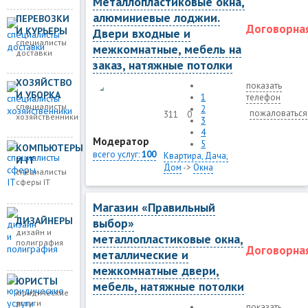
Металлопластиковые окна,
алюминиевые лоджии.
ПЕРЕВОЗКИ
Договорна
И КУРЬЕРЫ
Двери входные и
специалисты
межкомнатные, мебель на
доставки
заказ, натяжные потолки
ХОЗЯЙСТВО
показать
И УБОРКА
1
телефон
специалисты
2
пожаловаться
311
0
хозяйственники
3
4
Модератор
5
КОМПЬЮТЕРЫ
всего услуг:
100
Квартира, Дача,
И IT
Дом
->
Окна
специалисты
сферы IT
Магазин «Правильный
ДИЗАЙНЕРЫ
выбор»
дизайн и
металлопластиковые окна,
полиграфия
Договорна
металлические и
межкомнатные двери,
ЮРИСТЫ
мебель, натяжные потолки
юридические
услуги
показать