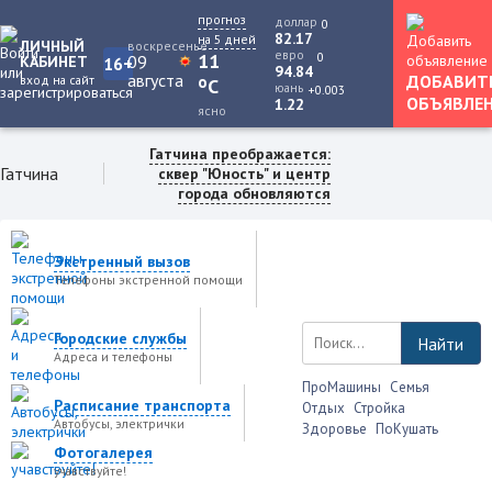
прогноз
доллар
0
82.17
на 5 дней
ЛИЧНЫЙ
воскресенье
евро
0
11
09
КАБИНЕТ
16+
94.84
августа
ДОБАВИТ
вход на сайт
o
C
юань
+0.003
ОБЪЯВЛЕ
1.22
ясно
Гатчина преображается:
Гатчина
сквер "Юность" и центр
города обновляются
Экстренный вызов
Телефоны экстренной помощи
Городские службы
Найти
Адреса и телефоны
ПроМашины
Семья
Расписание транспорта
Отдых
Стройка
Автобусы, электрички
Здоровье
ПоКушать
Фотогалерея
учавствуйте!