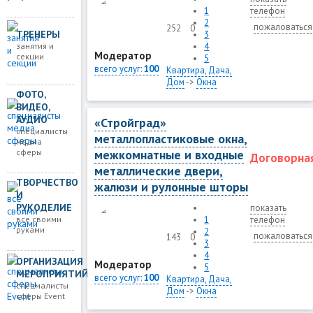
1
телефон
2
пожаловаться
252
0
ТРЕНЕРЫ
3
занятия и
4
Модератор
секции
5
всего услуг:
100
Квартира, Дача,
Дом
->
Окна
ФОТО,
ВИДЕО,
АУДИО
«Стройград»
специалисты
металлопластиковые окна,
медиа
сферы
межкомнатные и входные
Договорна
металлические двери,
ТВОРЧЕСТВО
жалюзи и рулонные шторы
И
РУКОДЕЛИЕ
показать
все своими
1
телефон
руками
2
пожаловаться
143
0
3
4
ОРГАНИЗАЦИЯ
Модератор
5
МЕРОПРИЯТИЙ
всего услуг:
100
Квартира, Дача,
спецмалисты
Дом
->
Окна
сферы Event